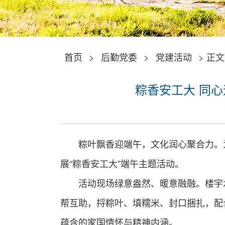
首页
>
后勤党委
>
党建活动
>
正文
粽香安工大 同
粽叶飘香迎端午，文化润心聚合力。
展“粽香安工大”端午主题活动。
活动现场绿意盎然、暖意融融。楼宇
帮互助，捋粽叶、填糯米、封口捆扎，配
蕴含的家国情怀与精神内涵。